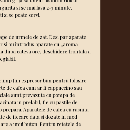
vand grija sa tinem pistonul ridicat
gurita si se mai lasa 2-3 minute,
i si se poate servi.
scape de urmele de zat. Desi par aparate
tilor si au introdus aparate cu „aroma
ta dupa cateva ore, deschidere frontala a
eglabil.
scump (un expresor bun pentru folosire
tete de cafea cum ar fi cappuccino sau
rciale sunt prevazute cu pompa de
inata in prelabil, fie cu pastile de
o prepara. Aparatele de cafea cu rasnita
te de fiecare data si dozate in mod
sare a unui buton. Pentru retetele de