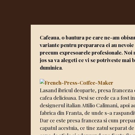
Cafeaua, o bautura pe care ne-am obisnui
variante pentru prepararea ei au nevoie d
precum expresoarele profesionale. Noi n
jos sa va alegeti ce vi se potriveste mai 
duminica
.
Lasand ibricul deoparte, presa franceza e
cafea delicioasa. Desi se crede ca a fost 
designerul italian Attilio Calimani, apoi 
fabrica din Franta, de unde s-a raspandit 
Dar ce este presa franceza si cum prepara
capatul acestuia, ce tine zatul separat 