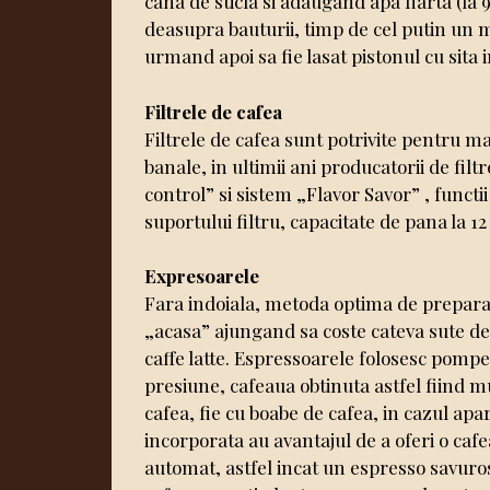
cana de sticla si adaugand apa fiarta (la
deasupra bauturii, timp de cel putin un m
urmand apoi sa fie lasat pistonul cu sita i
Filtrele de cafea
Filtrele de cafea sunt potrivite pentru ma
banale, in ultimii ani producatorii de filt
control” si sistem „Flavor Savor” , funct
suportului filtru, capacitate de pana la 1
Expresoarele
Fara indoiala, metoda optima de preparar
„acasa” ajungand sa coste cateva sute de 
caffe latte. Espressoarele folosesc pomp
presiune, cafeaua obtinuta astfel fiind m
cafea, fie cu boabe de cafea, in cazul ap
incorporata au avantajul de a oferi o caf
automat, astfel incat un espresso savuros