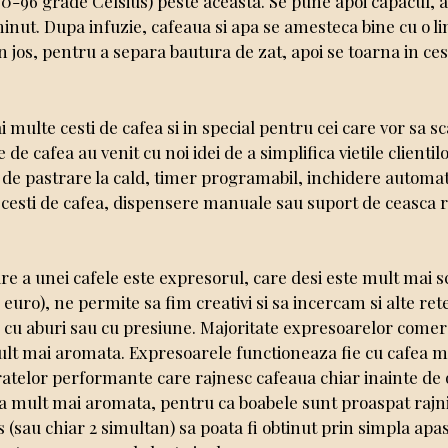
 90-96 grade Celsius) peste aceasta. Se pune apoi capacul, a
inut. Dupa infuzie, cafeaua si apa se amesteca bine cu o lin
n jos, pentru a separa bautura de zat, apoi se toarna in cest
i multe cesti de cafea si in special pentru cei care vor sa 
re de cafea au venit cu noi idei de a simplifica vietile clien
ii de pastrare la cald, timer programabil, inchidere automa
2 cesti de cafea, dispensere manuale sau suport de ceasca r
e a unei cafele este expresorul, care desi este mult mai 
euro), ne permite sa fim creativi si sa incercam si alte re
e cu aburi sau cu presiune. Majoritate expresoarelor come
ult mai aromata. Expresoarele functioneaza fie cu cafea mac
aratelor performante care rajnesc cafeaua chiar inainte de 
ea mult mai aromata, pentru ca boabele sunt proaspat rajni
 (sau chiar 2 simultan) sa poata fi obtinut prin simpla apa