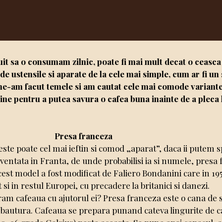
t sa o consumam zilnic, poate fi mai mult decat o ceasca d
e ustensile si aparate de la cele mai simple, cum ar fi un s
e-am facut temele si am cautat cele mai comode variante
bine pentru a putea savura o cafea buna inainte de a pleca l
Presa franceza
ste poate cel mai ieftin si comod „aparat”, daca ii putem 
inventata in Franta, de unde probabilisi ia si numele, presa
acest model a fost modificat de Faliero Bondanini care in 19
si in restul Europei, cu precadere la britanici si danezi.
m cafeaua cu ajutorul ei? Presa franceza este o cana de sti
de bautura. Cafeaua se prepara punand cateva lingurite de 