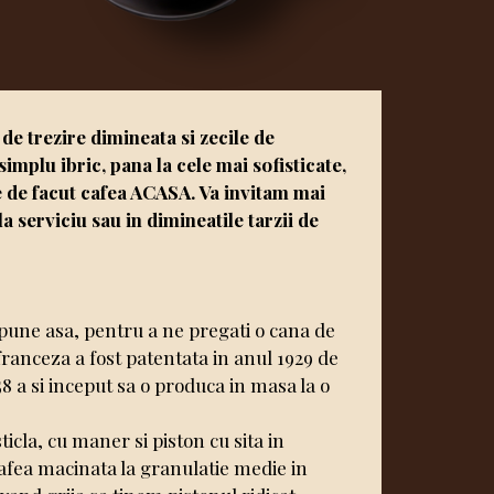
e trezire dimineata si zecile de
implu ibric, pana la cele mai sofisticate,
 de facut cafea ACASA. Va invitam mai
a serviciu sau in dimineatile tarzii de
spune asa, pentru a ne pregati o cana de
 franceza a fost patentata in anul 1929 de
58 a si inceput sa o produca in masa la o
cla, cu maner si piston cu sita in
cafea macinata la granulatie medie in