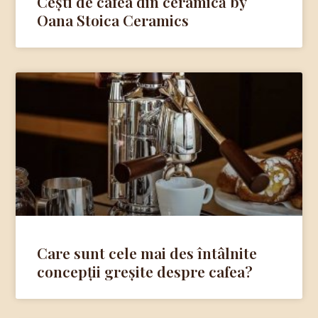
Cești de cafea din ceramică by
Oana Stoica Ceramics
Care sunt cele mai des întâlnite
concepții greșite despre cafea?