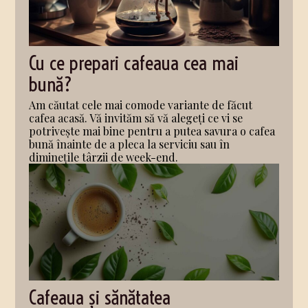
Cu ce prepari cafeaua cea mai
bună?
Am căutat cele mai comode variante de făcut
cafea acasă. Vă invităm să vă alegeți ce vi se
potrivește mai bine pentru a putea savura o cafea
bună înainte de a pleca la serviciu sau în
diminețile târzii de week-end.
Cafeaua și sănătatea