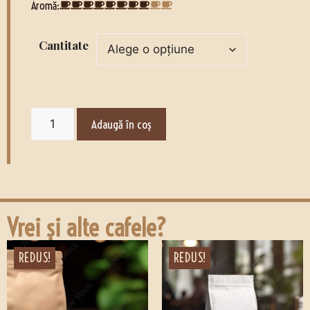
Aromă:
Cantitate
Adaugă în coș
Vrei și alte cafele?
REDUS!
REDUS!