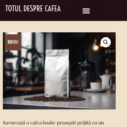
REDUS!
Savurează o cafea boabe proaspăt prăjită cu un