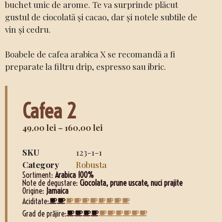
buchet unic de arome. Te va surprinde plăcut
gustul de ciocolată și cacao, dar și notele subtile de
vin și cedru.
Boabele de cafea arabica X se recomandă a fi
preparate la filtru drip, espresso sau ibric.
Cafea 2
49,00
lei
–
160,00
lei
SKU
123-1-1
Category
Robusta
Sortiment:
Arabica 100%
Note de degustare:
Ciocolata, prune uscate, nuci prajite
Origine:
Jamaica
Aciditate:
Grad de prăjire: