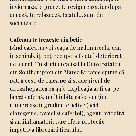
înviorează, la prânz, te revigorează, iar după
amiază, te relaxează. Restul… sunt de
socializare!
Cafeaua te trezește din beție
Bând cafea nu vei scăpa de mahmureală, dar,
în schimb, îți poți recupera ficatul deteriorat
de alcool. Un studiu realizat la Universitatea
din Southampton din Marea Britanie spune că
patru cești de cafea pe zi scade riscul de
ciroză hepatică cu 44%. Explicația ar fi că, pe
lângă cofeină, mult iubita cafea conține
numeroase ingrediente active (acid
clorogenic, caveol și cafestol), agenți oxidativi
și antiinflamatori, care oferă protecție
împotriva fibrozării ficatului.