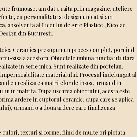
cute frumoase, am dat o raita prin magazine, ateliere
rfecte, cu personalitate si design unicat si am
ca
, absolventa al Liceului de Arte Plastice „Nicolae
i Design din Bucuresti.
 Stoica Ceramics presupun un proces complet, pornind
riu-zisa a acestora. Obiectele imbina functia utilitara
ealizate in serie mica. Sunt realizate din portelan,
 impermeabilitate materialului. Procesul indelungat al
nuand cu realizarea matritelor de ipsos, urmand in
ului in matrita. Dupa uscarea obiectului, acesta este
o prima ardere in cuptorul ceramic, dupa care se aplica
tului), urmand o a doua ardere care finalizeaza
culori, texturi si forme, fiind de multe ori pictata