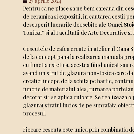
23 aprilie 2024
Pentru ca ne place sa ne bem cafeaua din ces
de ceramica si expozitii, in cautarea cestii pe
descoperit lucrarile deosebite ale
Oanei Stoi
Tonitza” si al Facultatii de Arte Decorative s
Cescutele de cafea create in atelierul Oana
de la concept pana la realizarea manuala prop
cu functia estetica, acestea fiind unicat sau r
avand un strat de glazura non-toxica care da
creatiei incepe de la schita pe hartie, conti
functie de materialul ales, turnarea portelan
decorat si i se aplica culoare. Se realizeaza 
glazura( stratul lucios de pe suprafata obiec
procesul.
Fiecare cescuta este unica prin combinatia de 