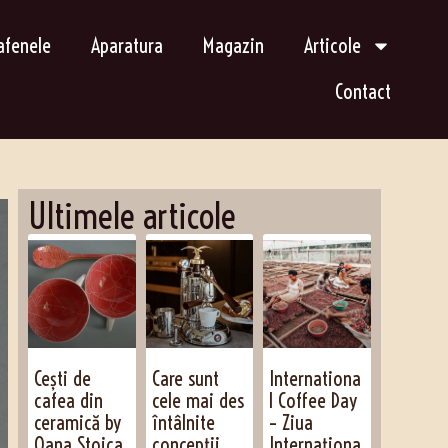
afenele
Aparatura
Magazin
Articole
Contact
Ultimele articole
Cești de
Care sunt
Internationa
cafea din
cele mai des
l Coffee Day
ceramică by
întâlnite
– Ziua
Oana Stoica
concepții
Internaționa