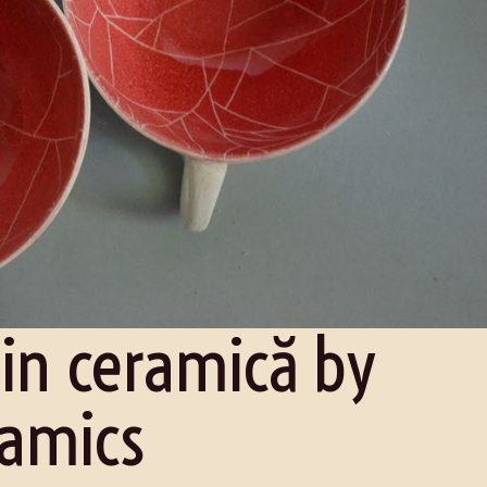
din ceramică by
ramics