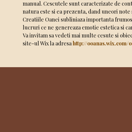
manual. Cescutele sunt caracterizate de contrast
natura este si ea prezenta, dand uneori note s
Creatiile Oanei subliniaza importanta frumosu
lucruri ce ne genereaza emotie estetica si ca
Va invitam sa vedeti mai multe cesute si obie
site-ul Wix la adresa
http://ooanas.wix.com/o