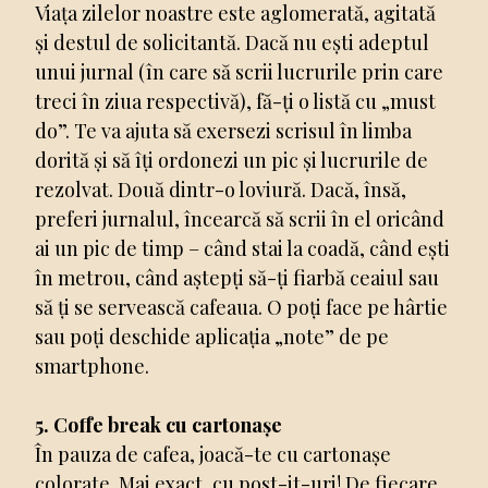
Viața zilelor noastre este aglomerată, agitată
și destul de solicitantă. Dacă nu ești adeptul
unui jurnal (în care să scrii lucrurile prin care
treci în ziua respectivă), fă-ți o listă cu „must
do”. Te va ajuta să exersezi scrisul în limba
dorită și să îți ordonezi un pic și lucrurile de
rezolvat. Două dintr-o loviură. Dacă, însă,
preferi jurnalul, încearcă să scrii în el oricând
ai un pic de timp – când stai la coadă, când ești
în metrou, când aștepți să-ți fiarbă ceaiul sau
să ți se servească cafeaua. O poți face pe hârtie
sau poți deschide aplicația „note” de pe
smartphone.
5. Coffe break cu cartonașe
În pauza de cafea, joacă-te cu cartonașe
colorate. Mai exact, cu post-it-uri! De fiecare