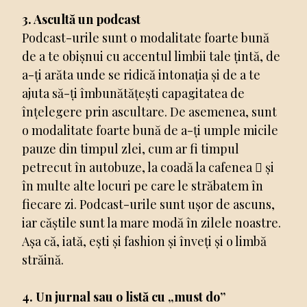
3. Ascultă un podcast
Podcast-urile sunt o modalitate foarte bună
de a te obișnui cu accentul limbii tale țintă, de
a-ți arăta unde se ridică intonația și de a te
ajuta să-ți îmbunătățești capagitatea de
înțelegere prin ascultare. De asemenea, sunt
o modalitate foarte bună de a-ți umple micile
pauze din timpul zlei, cum ar fi timpul
petrecut în autobuze, la coadă la cafenea  și
în multe alte locuri pe care le străbatem în
fiecare zi. Podcast-urile sunt ușor de ascuns,
iar căștile sunt la mare modă în zilele noastre.
Așa că, iată, ești și fashion și înveți și o limbă
străină.
4. Un jurnal sau o listă cu „must do”