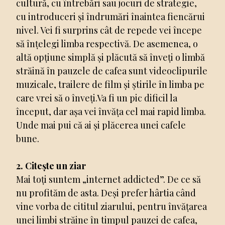
cultură, cu întrebări sau jocuri de strategie,
cu introduceri și îndrumări înaintea fiencărui
nivel. Vei fi surprins cât de repede vei începe
să înțelegi limba respectivă. De asemenea, o
altă opțiune simplă și plăcută să înveți o limbă
străină în pauzele de cafea sunt videoclipurile
muzicale, trailere de film și știrile în limba pe
care vrei să o înveți.Va fi un pic dificil la
început, dar așa vei învăța cel mai rapid limba.
Unde mai pui că ai și plăcerea unei cafele
bune.
2. Citește un ziar
Mai toți suntem „internet addicted”. De ce să
nu profităm de asta. Deși prefer hârtia când
vine vorba de cititul ziarului, pentru învățarea
unei limbi străine în timpul pauzei de cafea,