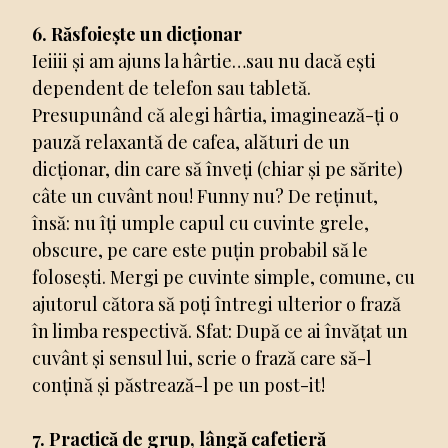
6. Răsfoiește un dicționar
Ieiiii și am ajuns la hârtie…sau nu dacă ești
dependent de telefon sau tabletă.
Presupunând că alegi hârtia, imaginează-ți o
pauză relaxantă de cafea, alături de un
dicționar, din care să înveți (chiar și pe sărite)
câte un cuvânt nou! Funny nu? De reținut,
însă: nu îți umple capul cu cuvinte grele,
obscure, pe care este puțin probabil să le
folosești. Mergi pe cuvinte simple, comune, cu
ajutorul cătora să poți întregi ulterior o frază
în limba respectivă. Sfat: După ce ai învățat un
cuvânt și sensul lui, scrie o frază care să-l
conțină și păstrează-l pe un post-it!
7. Practică de grup, lângă cafetieră