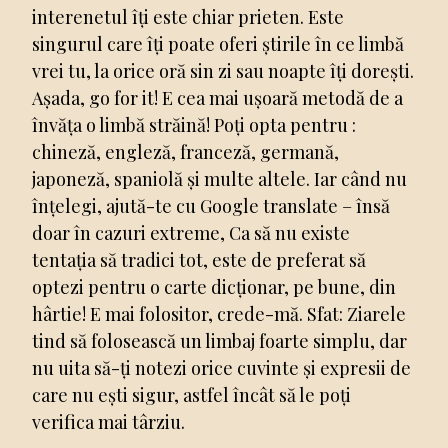
interenetul îți este chiar prieten. Este
singurul care îți poate oferi știrile în ce limbă
vrei tu, la orice oră sin zi sau noapte îți dorești.
Așada, go for it! E cea mai ușoară metodă de a
învăța o limbă străină! Poți opta pentru :
chineză, engleză, franceză, germană,
japoneză, spaniolă și multe altele. Iar când nu
înțelegi, ajută-te cu Google translate – însă
doar în cazuri extreme, Ca să nu existe
tentația să tradici tot, este de preferat să
optezi pentru o carte dicționar, pe bune, din
hârtie! E mai folositor, crede-mă. Sfat: Ziarele
tind să folosească un limbaj foarte simplu, dar
nu uita să-ți notezi orice cuvinte și expresii de
care nu ești sigur, astfel încât să le poți
verifica mai târziu.