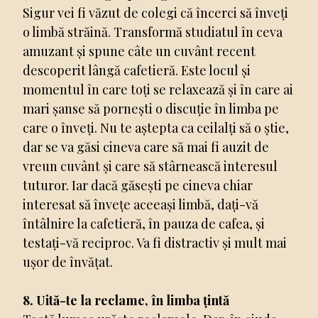
Sigur vei fi văzut de colegi că încerci să înveți
o limbă străină. Transformă studiatul în ceva
amuzant și spune câte un cuvânt recent
descoperit lângă cafetieră. Este locul și
momentul în care toți se relaxează și în care ai
mari șanse să pornești o discuție în limba pe
care o înveți. Nu te aștepta ca ceilalți să o știe,
dar se va găsi cineva care să mai fi auzit de
vreun cuvânt și care să stârnească interesul
tuturor. Iar dacă găsești pe cineva chiar
interesat să învețe aceeași limbă, dați-vă
întâlnire la cafetieră, în pauza de cafea, și
testați-vă reciproc. Va fi distractiv și mult mai
ușor de învățat.
8. Uită-te la reclame, în limba țintă