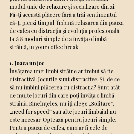
modul unic de relaxare și socializare din zi.
Fă-ți această plăcere fără a trăi sentimentul
că-ți pierzi timpul! Îmbină relaxarea din pauza
de cafea cu distracția și evoluția profesională.
Iată 8 moduri simple de a învăța o limbă
străină, in your coffee break:
1. Joaca un joc
Învățarea unei limbi străine ar trebui să fie
distractivă. Jocurile sunt distractive. Și, de ce
să nu îmbini plăcerea cu distracția? Sunt atât
de multe jocuri din care poți învăța o limbă
străină. Bineînțeles, nu îți alege „Solitare”,
„need for speed” sau alte jocuri limbajul nu
este necesar. Optează pentru jocuri simple.
Pentru pauza de cafea, cum ar fi cele de