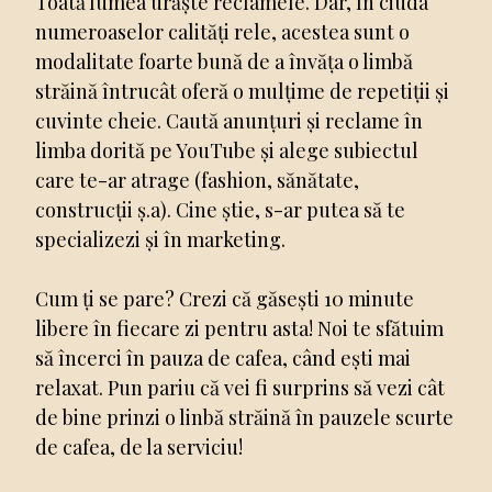
Toată lumea urăște reclamele. Dar, în ciuda
numeroaselor calități rele, acestea sunt o
modalitate foarte bună de a învăța o limbă
străină întrucât oferă o mulțime de repetiții și
cuvinte cheie. Caută anunțuri și reclame în
limba dorită pe YouTube și alege subiectul
care te-ar atrage (fashion, sănătate,
construcții ș.a). Cine știe, s-ar putea să te
specializezi și în marketing.
Cum ți se pare? Crezi că găsești 10 minute
libere în fiecare zi pentru asta! Noi te sfătuim
să încerci în pauza de cafea, când ești mai
relaxat. Pun pariu că vei fi surprins să vezi cât
de bine prinzi o linbă străină în pauzele scurte
de cafea, de la serviciu!