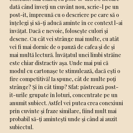
dată când înveți un cuvânt nou, scrie-l pe un
post-it, împreună cu o descriere pe care să o
înțelegi și să-ți aducă aminte în ce context l-ai
învățat. Dacă e nevoie, folosește culori și
desene. Cu cât vei strânge mai multe, cu atât
vei fi mai dornic de o pauză de cafea și de și
mai multă lectură. Învățatul unei limbi străine
este chiar distractiv așa. Unde mai pui că
modul cu cartonașe te stimulează, dacă ești o
fire competitivă! Ia spune, cât de multe poți
strânge? Și în cât timp? Sfat: păstrează post-
it-urile grupate în loturi, concentrate pe un
anumit subiect. Astfel vei putea crea conexiuni
prin cuvinte și fraze similare, fiind mult mai
probabil să-ți amintești unde și când ai auzit
subiectul.