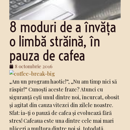
8 moduri de a învăța
o limbă străină, în
pauza de cafea
8 octombrie 2016
„Am un program haotic!”, „Nu am timp nici să
răspir!” Cunoști aceste fraze? Atunci cu
siguranță ești unul dintre noi, încurcat, obosit
și agitat din cauza vitezei din zilele noastre.
Sfat: ia-ți o pauză de cafea și evoluează fără
stres! Cafeaua este una dintre cele mai mari
plăceri a multora dintre noi și, totodată,