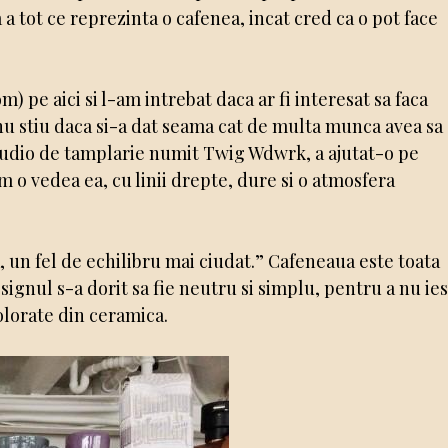
a a tot ce reprezinta o cafenea, incat cred ca o pot face
 pe aici si l-am intrebat daca ar fi interesat sa faca
nu stiu daca si-a dat seama cat de multa munca avea sa
studio de tamplarie numit Twig Wdwrk, a ajutat-o pe
um o vedea ea, cu linii drepte, dure si o atmosfera
a, un fel de echilibru mai ciudat.” Cafeneaua este toata
signul s-a dorit sa fie neutru si simplu, pentru a nu ies
colorate din ceramica.