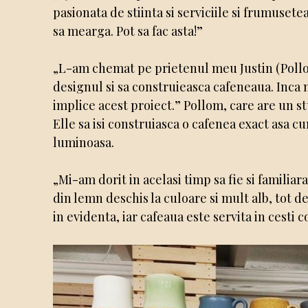
pasionata de stiinta si serviciile si frumusete
sa mearga. Pot sa fac asta!”
„L-am chemat pe prietenul meu Justin (Pollom)
designul si sa construieasca cafeneaua. Inca 
implice acest proiect.” Pollom, care are un 
Elle sa isi construiasca o cafenea exact asa c
luminoasa.
„Mi-am dorit in acelasi timp sa fie si familiar
din lemn deschis la culoare si mult alb, tot de
in evidenta, iar cafeaua este servita in cesti 