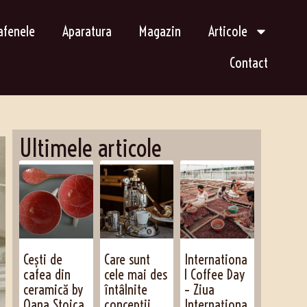
afenele
Aparatura
Magazin
Articole
Contact
Ultimele articole
Cești de
Care sunt
Internationa
cafea din
cele mai des
l Coffee Day
ceramică by
întâlnite
– Ziua
Oana Stoica
concepții
Internaționa