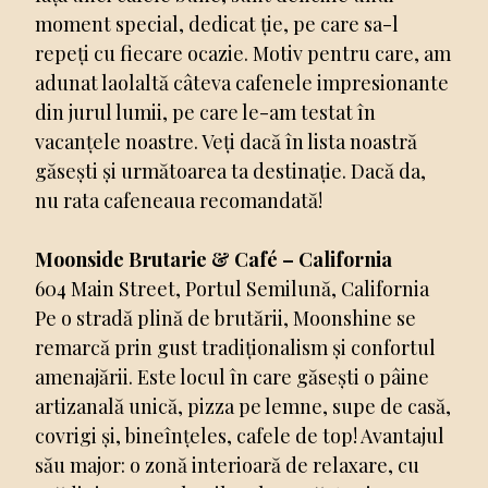
moment special, dedicat ție, pe care sa-l
repeți cu fiecare ocazie. Motiv pentru care, am
adunat laolaltă câteva cafenele impresionante
din jurul lumii, pe care le-am testat în
vacanțele noastre. Veți dacă în lista noastră
găsești și următoarea ta destinație. Dacă da,
nu rata cafeneaua recomandată!
Moonside Brutarie & Café – California
604 Main Street, Portul Semilună, California
Pe o stradă plină de brutării, Moonshine se
remarcă prin gust tradiționalism și confortul
amenajării. Este locul în care găsești o pâine
artizanală unică, pizza pe lemne, supe de casă,
covrigi și, bineînțeles, cafele de top! Avantajul
său major: o zonă interioară de relaxare, cu