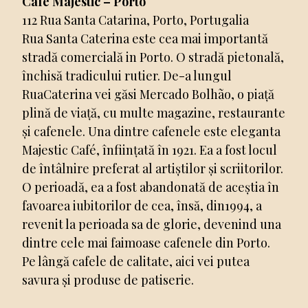
Café Majestic – Porto
112 Rua Santa Catarina, Porto, Portugalia
Rua Santa Caterina este cea mai importantă
stradă comercială in Porto. O stradă pietonală,
închisă tradicului rutier. De-a lungul
RuaCaterina vei găsi Mercado Bolhão, o piață
plină de viață, cu multe magazine, restaurante
și cafenele. Una dintre cafenele este eleganta
Majestic Café, înființată în 1921. Ea a fost locul
de întâlnire preferat al artiștilor și scriitorilor.
O perioadă, ea a fost abandonată de aceștia în
favoarea iubitorilor de cea, însă, din1994, a
revenit la perioada sa de glorie, devenind una
dintre cele mai faimoase cafenele din Porto.
Pe lângă cafele de calitate, aici vei putea
savura și produse de patiserie.