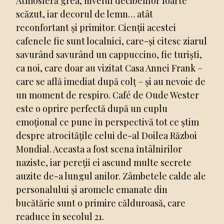
Atmosferă grea, nivelul decibelilor foarte
scăzut, iar decorul de lemn… atât
reconfortant și primitor. Cienții acestei
cafenele fie sunt localnici, care-și citesc ziarul
savurând savurând un cappuccino, fie turiști,
ca noi, care doar au vizitat Casa Annei Frank –
care se află imediat după colț – și au nevoie de
un moment de respiro. Café de Oude Wester
este o oprire perfectă după un cuplu
emoțional ce pune în perspectivă tot ce știm
despre atrocitățile celui de-al Doilea Război
Mondial. Aceasta a fost scena întâlnirilor
naziste, iar pereții ei ascund multe secrete
auzite de-a lungul anilor. Zâmbetele calde ale
personalului și aromele emanate din
bucătărie sunt o primire călduroasă, care
readuce în secolul 21.