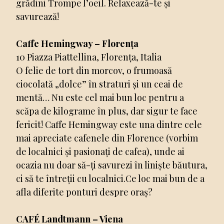
grădini Trompe l’oeil. Relaxează-te și
savurează!
Caffe Hemingway – Florența
10 Piazza Piattellina, Florența, Italia
O felie de tort din morcov, o frumoasă
ciocolată „dolce” în straturi și un ceai de
mentă… Nu este cel mai bun loc pentru a
scăpa de kilograme în plus, dar sigur te face
fericit! Caffe Hemingway este una dintre cele
mai apreciate cafenele din Florence (vorbim
de localnici și pasionați de cafea), unde ai
ocazia nu doar să-ți savurezi în liniște băutura,
ci să te întreții cu localnici.Ce loc mai bun de a
afla diferite ponturi despre oraș?
CAFÉ Landtmann – Viena