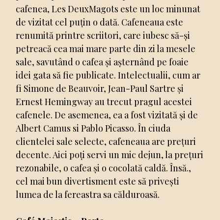
cafenea, Les DeuxMagots este un loc minunat
de vizitat cel puțin o dată. Cafeneaua este
renumită printre scriitori, care iubesc să-și
petreacă cea mai mare parte din zi la mesele
sale, savutând o cafea și așternând pe foaie
idei gata să fie publicate. Intelectualii, cum ar
fi Simone de Beauvoir, Jean-Paul Sartre și
Ernest Hemingway au trecut pragul acestei
cafenele. De asemenea, ea a fost vizitată și de
Albert Camus si Pablo Picasso. În ciuda
clientelei sale selecte, cafeneaua are prețuri
decente. Aici poți servi un mic dejun, la prețuri
rezonabile, o cafea și o cocolată caldă. Însă.,
cel mai bun divertisment este să privești
lumea de la fereastra sa călduroasă.