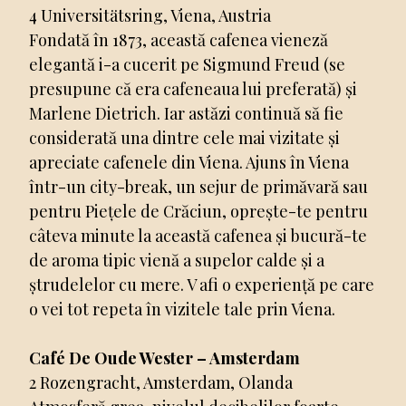
4 Universitätsring, Viena, Austria
Fondată în 1873, această cafenea vieneză
elegantă i-a cucerit pe Sigmund Freud (se
presupune că era cafeneaua lui preferată) și
Marlene Dietrich. Iar astăzi continuă să fie
considerată una dintre cele mai vizitate și
apreciate cafenele din Viena. Ajuns în Viena
într-un city-break, un sejur de primăvară sau
pentru Piețele de Crăciun, oprește-te pentru
câteva minute la această cafenea și bucură-te
de aroma tipic vienă a supelor calde și a
ștrudelelor cu mere. V afi o experiență pe care
o vei tot repeta în vizitele tale prin Viena.
Café De Oude Wester – Amsterdam
2 Rozengracht, Amsterdam, Olanda