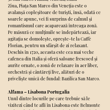
Ziua, Piața San Marco din Veneția este o
avalanșă copleșitoare de turiști, însă, odată ce
soarele apune, vei fi surprins de calmul și
romantismul care acaparează întreaga zonă.
Pe măsură ce mulțimile se îndepărtează, iar
agitația se domolește, oprește-te la Caffè
Florian, pentru un sfârșit de zi relaxant.
Deschis în 1720, aceasta este cea mai veche
cafenea din Italia și oferă saloane frescoed și
aurite ornate, o zonă de relaxare în aer liber,
orchestră și cântăreți live, alături de o
priveliște unică de fundal: Bazilica San Marco.
Alfama – Lisabona Portugalia
Unul dintre locurile pe care trebuie să le
vizitezi când te afli în Lisabona este Belmonte