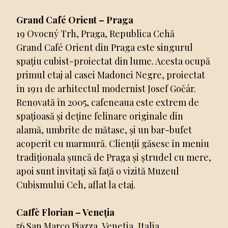
Grand Café Orient – Praga
19 Ovocný Trh, Praga, Republica Cehă
Grand Café Orient din Praga este singurul
spațiu cubist-proiectat din lume. Acesta ocupă
primul etaj al casei Madonei Negre, proiectat
în 1911 de arhitectul modernist Josef Gočár.
Renovată în 2005, cafeneaua este extrem de
spațioasă și deține felinare originale din
alamă, umbrite de mătase, și un bar-bufet
acoperit cu marmură. Clienții găsesc în meniu
tradiționala șuncă de Praga și ștrudel cu mere,
apoi sunt invitați să față o vizită Muzeul
Cubismului Ceh, aflat la etaj.
Caffè Florian – Veneția
56 San Marco Piazza, Venetia, Italia