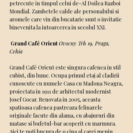
petrecute in timpul celui de-Al Doilea Razboi
Mondial. Zambetele calde ale personalului si
aromele care vin din bucatarie sunt o invitatie
binevenita la intoarcerea in secolul XXI.
Grand Café Orient
Ovocny Trh 19, Praga,
Cehia
Grand Café Orient este singura cafenea in stil
cubist, din lume. Ocupa primul etaj al cladirii
cunoscute cu numele Casa cu Madona Neagra,
proiectata in 1911 de arhitectul modernist
Josef Gocar. Renovata in 2005, aceasta
spatioasa cafenea pastreaza felinarele
originale facute din alama, cu abajururi din
matase si bufetul-bar acoperit cu marmura.
Aici te poti bucura de o cina al carei meniu