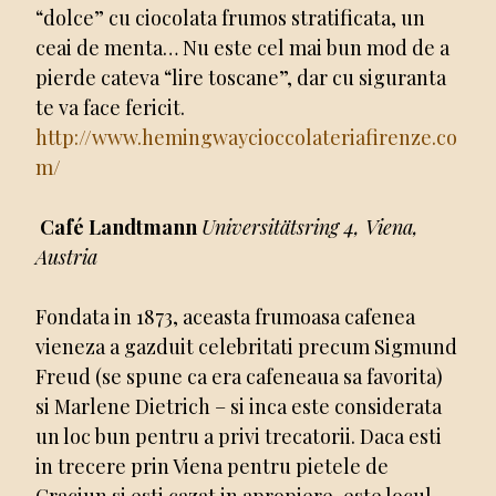
“dolce” cu ciocolata frumos stratificata, un
ceai de menta… Nu este cel mai bun mod de a
pierde cateva “lire toscane”, dar cu siguranta
te va face fericit.
http://www.hemingwaycioccolateriafirenze.co
m/
Café Landtmann
Universitätsring 4, Viena,
Austria
Fondata in 1873, aceasta frumoasa cafenea
vieneza a gazduit celebritati precum Sigmund
Freud (se spune ca era cafeneaua sa favorita)
si Marlene Dietrich – si inca este considerata
un loc bun pentru a privi trecatorii. Daca esti
in trecere prin Viena pentru pietele de
Craciun si esti cazat in apropiere, este locul