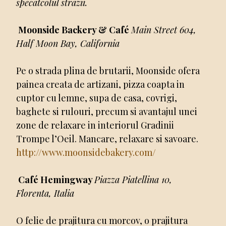
specatcolul strazii.
Moonside Backery & Café
Main Street 604,
Half Moon Bay, California
Pe o strada plina de brutarii, Moonside ofera
painea creata de artizani, pizza coapta in
cuptor cu lemne, supa de casa, covrigi,
baghete si rulouri, precum si avantajul unei
zone de relaxare in interiorul Gradinii
Trompe l’Oeil. Mancare, relaxare si savoare.
http://www.moonsidebakery.com/
Café Hemingway
Piazza Piatellina 10,
Florenta, Italia
O felie de prajitura cu morcov, o prajitura