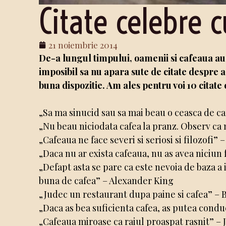
Citate celebre c
21 noiembrie 2014
De-a lungul timpului, oamenii si cafeaua au 
imposibil sa nu apara sute de citate despre 
buna dispozitie. Am ales pentru voi 10 citate
„Sa ma sinucid sau sa mai beau o ceasca de c
„Nu beau niciodata cafea la pranz. Observ c
„Cafeaua ne face severi si seriosi si filozofi” 
„Daca nu ar exista cafeaua, nu as avea niciun
„Defapt asta se pare ca este nevoia de baza a
buna de cafea” – Alexander King
„Judec un restaurant dupa paine si cafea” – 
„Daca as bea suficienta cafea, as putea cond
„Cafeaua miroase ca raiul proaspat rasnit” –