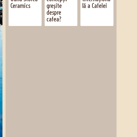
Ceramics
greșite
lă a Cafelei
despre
cafea?