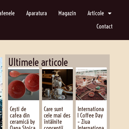
afenele
Aparatura
Magazin
Articole
Contact
Ultimele articole
Cești de
Care sunt
Internationa
cafea din
cele mai des
l Coffee Day
ceramică by
întâlnite
– Ziua
Oana Stoica
concepții
Internaționa