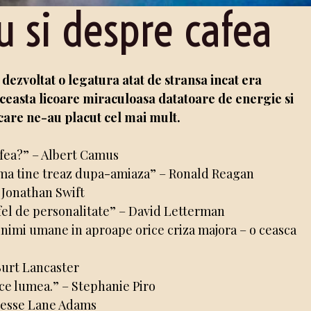
u si despre cafea
dezvoltat o legatura atat de stransa incat era
aceasta licoare miraculoasa datatoare de energie si
 care ne-au placut cel mai mult.
afea?” – Albert Camus
a ma tine treaz dupa-amiaza” – Ronald Reagan
– Jonathan Swift
 fel de personalitate” – David Letterman
 inimi umane in aproape orice criza majora – o ceasca
Burt Lancaster
uce lumea.” – Stephanie Piro
 Jesse Lane Adams