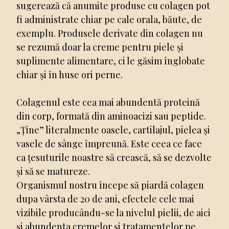
sugerează că anumite produse cu colagen pot
fi administrate chiar pe cale orala, băute, de
exemplu. Produsele derivate din colagen nu
se rezumă doar la creme pentru piele și
suplimente alimentare, ci le găsim înglobate
chiar și în huse ori perne.
Colagenul este cea mai abundentă proteină
din corp, formată din aminoacizi sau peptide.
„Ține” literalmente oasele, cartilajul, pielea și
vasele de sânge împreună. Este ceea ce face
ca țesuturile noastre să crească, să se dezvolte
și să se matureze.
Organismul nostru începe să piardă colagen
dupa vârsta de 20 de ani, efectele cele mai
vizibile producându-se la nivelul pielii, de aici
și abundenta cremelor și tratamentelor pe