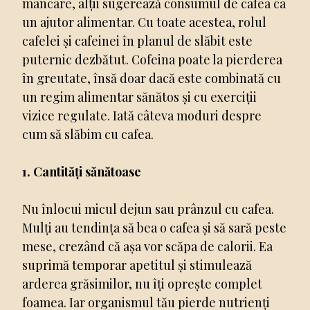
mâncare, alții sugerează consumul de cafea ca
un ajutor alimentar. Cu toate acestea, rolul
cafelei și cafeinei în planul de slăbit este
puternic dezbătut. Cofeina poate la pierderea
în greutate, însă doar dacă este combinată cu
un regim alimentar sănătos și cu exerciții
vizice regulate. Iată câteva moduri despre
cum să slăbim cu cafea.
1. Cantități sănătoase
Nu înlocui micul dejun sau prânzul cu cafea.
Mulți au tendința să bea o cafea și să sară peste
mese, crezând că așa vor scăpa de calorii. Ea
suprimă temporar apetitul și stimulează
arderea grăsimilor, nu îți oprește complet
foamea. Iar organismul tău pierde nutrienți