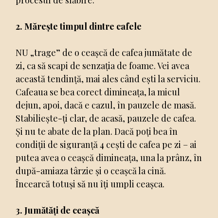
2. Mărește timpul dintre cafele
NU „trage” de o ceașcă de cafea jumătate de
zi, ca să scapi de senzația de foame. Vei avea
această tendință, mai ales când ești la serviciu.
Cafeaua se bea corect dimineața, la micul
dejun, apoi, dacă e cazul, în pauzele de masă.
Stabiliește-ți clar, de acasă, pauzele de cafea.
Și nu te abate de la plan. Dacă poți bea în
condiții de siguranță 4 cești de cafea pe zi – ai
putea avea o ceașcă dimineața, una la prânz, în
după-amiaza târzie și o ceașcă la cină.
Încearcă totuși să nu îți umpli ceașca.
3. Jumătăți de ceașcă