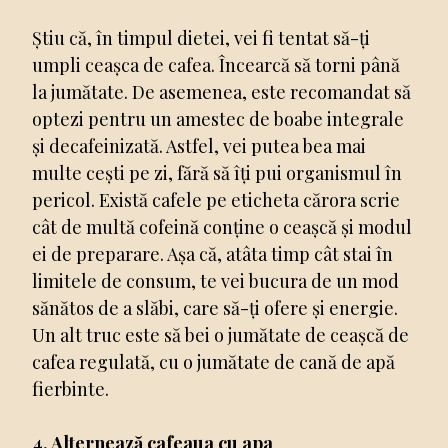
Știu că, în timpul dietei, vei fi tentat să-ți
umpli ceașca de cafea. Încearcă să torni până
la jumătate. De asemenea, este recomandat să
optezi pentru un amestec de boabe integrale
și decafeinizată. Astfel, vei putea bea mai
multe cești pe zi, fără să îți pui organismul în
pericol. Există cafele pe eticheta cărora scrie
cât de multă cofeină conține o ceașcă și modul
ei de preparare. Așa că, atâta timp cât stai în
limitele de consum, te vei bucura de un mod
sănătos de a slăbi, care să-ți ofere și energie.
Un alt truc este să bei o jumătate de ceașcă de
cafea regulată, cu o jumătate de cană de apă
fierbinte.
4. Alternează cafeaua cu apa