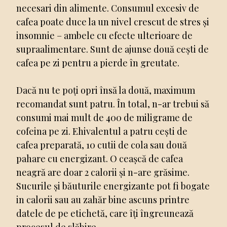
necesari din alimente. Consumul excesiv de
cafea poate duce la un nivel crescut de stres și
insomnie – ambele cu efecte ulterioare de
supraalimentare. Sunt de ajunse două cești de
cafea pe zi pentru a pierde în greutate.
Dacă nu te poți opri însă la două, maximum
recomandat sunt patru. În total, n-ar trebui să
consumi mai mult de 400 de miligrame de
cofeina pe zi. Ehivalentul a patru cești de
cafea preparată, 10 cutii de cola sau două
pahare cu energizant. O ceașcă de cafea
neagră are doar 2 calorii și n-are grăsime.
Sucurile și băuturile energizante pot fi bogate
in calorii sau au zahăr bine ascuns printre
datele de pe etichetă, care îți îngreunează
procesul de slăbire.