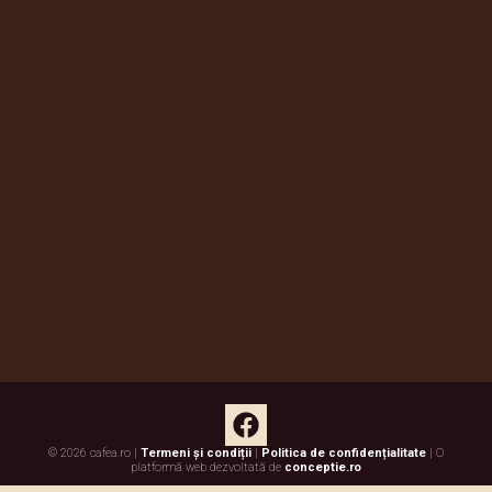
© 2026 cafea.ro |
Termeni și condiții
|
Politica de confidențialitate
| O
platformă web dezvoltată de
conceptie.ro