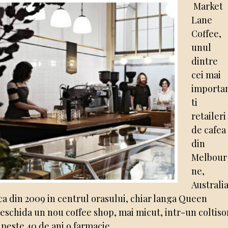
Market
Lane
Coffee,
unul
dintre
cei mai
importa
ti
retaileri
de cafea
din
Melbour
ne,
Australia
ca din 2009 in centrul orasului, chiar langa Queen
 deschida un nou coffee shop, mai micut, intr-un coltiso
 peste 40 de ani o farmacie.