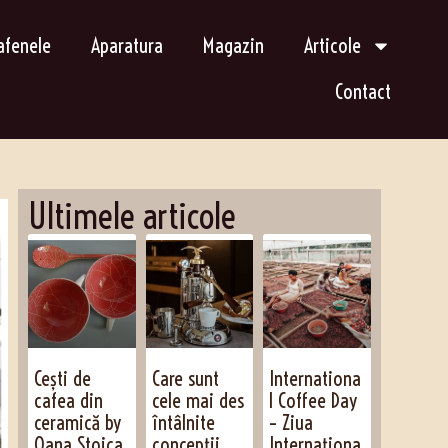
afenele
Aparatura
Magazin
Articole
Contact
Ultimele articole
Cești de
Care sunt
Internationa
cafea din
cele mai des
l Coffee Day
ceramică by
întâlnite
– Ziua
Oana Stoica
concepții
Internaționa