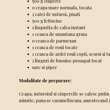
500 g ciuperci
o ceapa mare normala, tocata
2 catei de usturoi, pisati
500 g fettucine
1 lingurita de cafea instant
1 ceasca de smantana grasa
o ceasca de parmezan
1 ceasca de rosii tocate
1 ceasca de ardei rosii copti, scursi si tai
2 linguri de busuioc proaspat tocat
sare si piper
Modalitate de preparare:
Ceapa, usturoiul si ciupercile se calesc putin
minute, pana se caramelizeaza, amestecand o