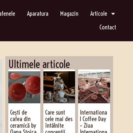
afenele
Aparatura
Magazin
Articole
Contact
Ultimele articole
Cești de
Care sunt
Internationa
cafea din
cele mai des
l Coffee Day
ceramică by
întâlnite
– Ziua
Oana Stoica
concepții
Internaționa