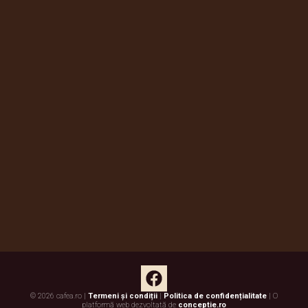
© 2026 cafea.ro |
Termeni și condiții
|
Politica de confidențialitate
| O
platformă web dezvoltată de
conceptie.ro