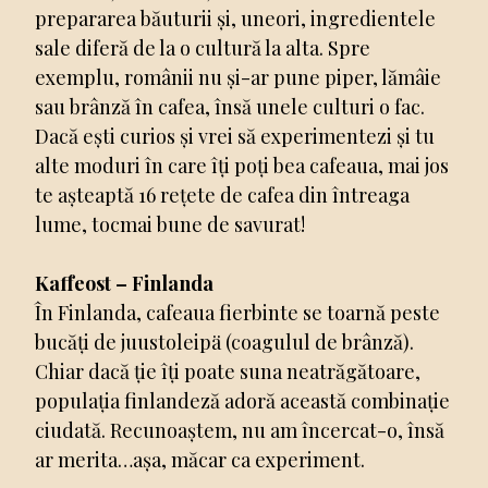
prepararea băuturii și, uneori, ingredientele
sale diferă de la o cultură la alta. Spre
exemplu, românii nu și-ar pune piper, lămâie
sau brânză în cafea, însă unele culturi o fac.
Dacă ești curios și vrei să experimentezi și tu
alte moduri în care îți poți bea cafeaua, mai jos
te așteaptă 16 rețete de cafea din întreaga
lume, tocmai bune de savurat!
Kaffeost – Finlanda
În Finlanda, cafeaua fierbinte se toarnă peste
bucăți de juustoleipä (coagulul de brânză).
Chiar dacă ție îți poate suna neatrăgătoare,
populația finlandeză adoră această combinație
ciudată. Recunoaștem, nu am încercat-o, însă
ar merita…așa, măcar ca experiment.