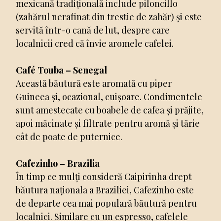
mexicană tradițională include piloncillo
(zahărul nerafinat din trestie de zahăr) și este
servită într-o cană de lut, despre care
localnicii cred că învie aromele cafelei.
Café Touba – Senegal
Această băutură este aromată cu piper
Guineea și, ocazional, cuișoare. Condimentele
sunt amestecate cu boabele de cafea și prăjite,
apoi măcinate și filtrate pentru aromă și tărie
cât de poate de puternice.
Cafezinho – Brazilia
În timp ce mulți consideră Caipirinha drept
băutura naționala a Braziliei, Cafezinho este
de departe cea mai populară băutură pentru
localnici. Similare cu un espresso, cafelele