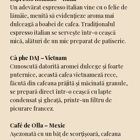
Un adevărat espresso italian vine cu o felie de
lămâie, menită să evidențieze aroma mai
dulceagă a boabei de cafea. Tradiționalul
espresso italian se servește într-o ceașcă
mică, alături de un mic preparat de patiserie.
Cà phe DAJ – Vietnam
Cunoscută datorită aromei dulcege și foarte
puternice, această cafea vietnameză rece,
făcută din cafeaua prăjită și măcinată granule,
se prepară direct într-o ceașcă cu lapte
condensat și gheață, printr-un filtru de
picurare francez.
Café de Olla – Mexic
Așezonată cu un băț de scorțișoară, cafeaua