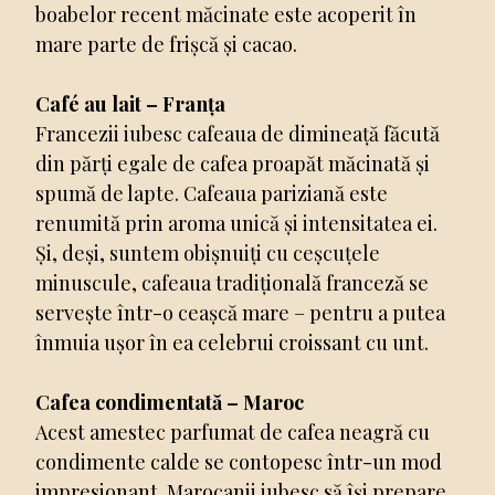
boabelor recent măcinate este acoperit în
mare parte de frișcă și cacao.
Café au lait – Franța
Francezii iubesc cafeaua de dimineață făcută
din părți egale de cafea proapăt măcinată și
spumă de lapte. Cafeaua pariziană este
renumită prin aroma unică și intensitatea ei.
Și, deși, suntem obișnuiți cu ceșcuțele
minuscule, cafeaua tradițională franceză se
servește într-o ceașcă mare – pentru a putea
înmuia ușor în ea celebrui croissant cu unt.
Cafea condimentată – Maroc
Acest amestec parfumat de cafea neagră cu
condimente calde se contopesc într-un mod
impresionant. Marocanii iubesc să își prepare