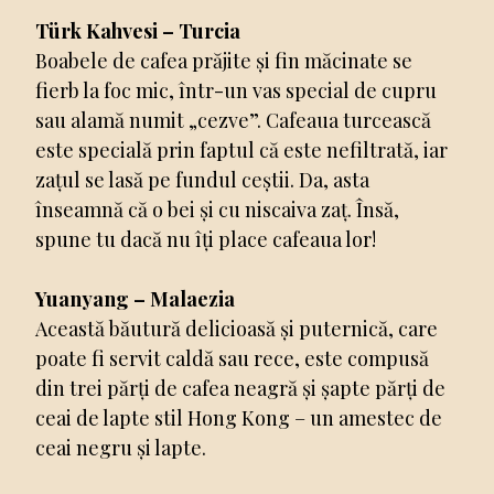
Türk Kahvesi – Turcia
Boabele de cafea prăjite și fin măcinate se
fierb la foc mic, într-un vas special de cupru
sau alamă numit „cezve”. Cafeaua turcească
este specială prin faptul că este nefiltrată, iar
zațul se lasă pe fundul ceștii. Da, asta
înseamnă că o bei și cu niscaiva zaț. Însă,
spune tu dacă nu îți place cafeaua lor!
Yuanyang – Malaezia
Această băutură delicioasă și puternică, care
poate fi servit caldă sau rece, este compusă
din trei părți de cafea neagră și șapte părți de
ceai de lapte stil Hong Kong – un amestec de
ceai negru și lapte.