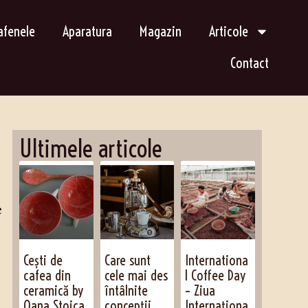
afenele
Aparatura
Magazin
Articole
Contact
Ultimele articole
e
Cești de
Care sunt
Internationa
cafea din
cele mai des
l Coffee Day
ceramică by
întâlnite
– Ziua
Oana Stoica
concepții
Internaționa