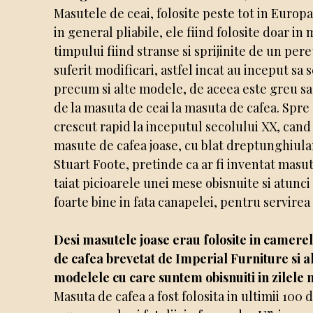
Masutele de ceai, folosite peste tot in Europa 
in general pliabile, ele fiind folosite doar in
timpului fiind stranse si sprijinite de un pere
suferit modificari, astfel incat au inceput s
precum si alte modele, de aceea este greu sa
de la masuta de ceai la masuta de cafea. Spr
crescut rapid la inceputul secolului XX, can
masute de cafea joase, cu blat dreptunghiula
Stuart Foote, pretinde ca ar fi inventat masut
taiat picioarele unei mese obisnuite si atunci
foarte bine in fata canapelei, pentru servirea 
Desi masutele joase erau folosite in camerel
de cafea brevetat de Imperial Furniture si a
modelele cu care suntem obisnuiti in zilele 
Masuta de cafea a fost folosita in ultimii 100 