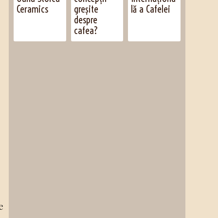
Ceramics
greșite
lă a Cafelei
despre
cafea?
i
e