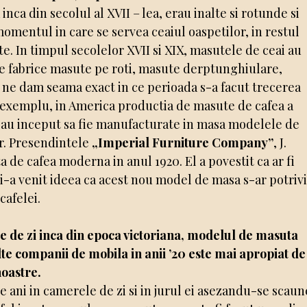
inca din secolul al XVII – lea, erau inalte si rotunde si
 momentul in care se servea ceaiul oaspetilor, in restul
te. In timpul secolelor XVII si XIX, masutele de ceai au
a se fabrice masute pe roti, masute derptunghiulare,
 ne dam seama exact in ce perioada s-a facut trecerea
e exemplu, in America productia de masute de cafea a
d au inceput sa fie manufacturate in masa modelele de
r. Presendintele
„Imperial Furniture Company”
, J.
a de cafea moderna in anul 1920. El a povestit ca ar fi
 i-a venit ideea ca acest nou model de masa s-ar potriv
cafelei.
e de zi inca din epoca victoriana, modelul de masuta
lte companii de mobila in anii ’20 este mai apropiat de
noastre.
de ani in camerele de zi si in jurul ei asezandu-se scaun