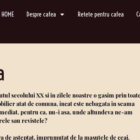
HOME
Despre cafea
Retete pentru cafea
C
a
ul secolului XX si in zilele noastre o gasim prin toat
obilier atat de comuna, incat este nebagata in seama
a imediat, pentru ca, nu-i asa, unde altundeva ne-am
rele sau revistele?
ra de asteptat, imprumutat de la masutele de ceai.