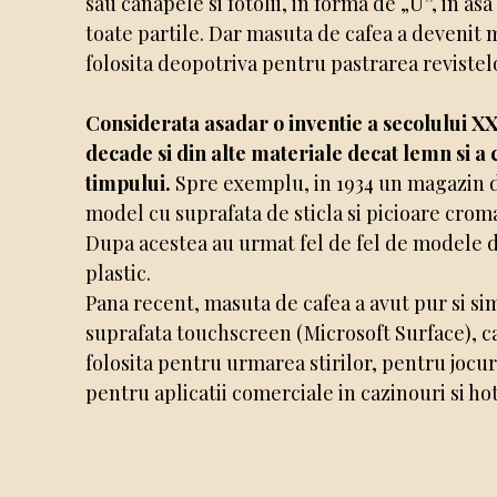
sau canapele si fotolii, in forma de „U”, in as
toate partile. Dar masuta de cafea a devenit 
folosita deopotriva pentru pastrarea revistelor
Considerata asadar o inventie a secolului XX
decade si din alte materiale decat lemn si a
timpului.
Spre exemplu, in 1934 un magazin di
model cu suprafata de sticla si picioare croma
Dupa acestea au urmat fel de fel de modele d
plastic.
Pana recent, masuta de cafea a avut pur si si
suprafata touchscreen (Microsoft Surface), ca
folosita pentru urmarea stirilor, pentru jocur
pentru aplicatii comerciale in cazinouri si ho