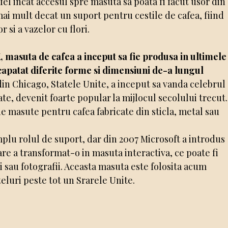
a fel incat accesul spre masuta sa poata fi facut usor din
mai mult decat un suport pentru cestile de cafea, fiind
 si a vazelor cu flori.
, masuta de cafea a inceput sa fie produsa in ultimele
 capatat diferite forme si dimensiuni de-a lungul
n Chicago, Statele Unite, a inceput sa vanda celebrul
te, devenit foarte popular la mijlocul secolului trecut.
e masute pentru cafea fabricate din sticla, metal sau
mplu rolul de suport, dar din 2007 Microsoft a introdus
re a transformat-o in masuta interactiva, ce poate fi
i sau fotografii. Aceasta masuta este folosita acum
teluri peste tot un Srarele Unite.