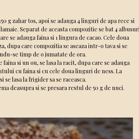
50 g zahar tos, apoi se adauga 4 linguri de apa rece si
 lamaie. Separat de aceasta compozitie se bat 4 albusur
 care se adauga faina si 1 lingura de cacao. Cele doua
 dupa care compozitia se aseaza intr-o tava si se
sandu-se timp de o jumatate de ora.
 faina si un ou, se lasa la racit, dupa care se adauga
ului cu faina si cu cele doua linguri de ness. La
i se lasa la frigider sa se raceasca.
rema deasupra si se presara restul de 50 g de nuci.