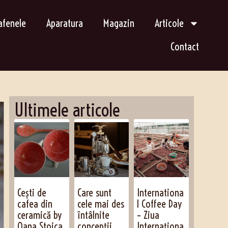
afenele
Aparatura
Magazin
Articole
Contact
Ultimele articole
Cești de
Care sunt
Internationa
cafea din
cele mai des
l Coffee Day
ceramică by
întâlnite
– Ziua
Oana Stoica
concepții
Internaționa