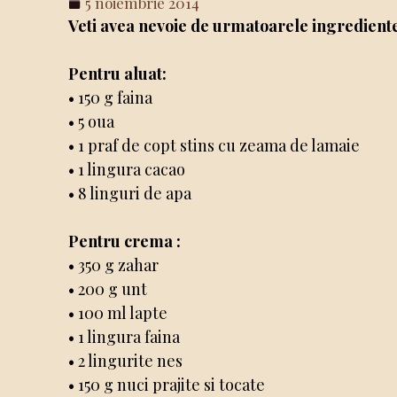
5 noiembrie 2014
Veti avea nevoie de urmatoarele ingredient
Pentru aluat:
• 150 g faina
• 5 oua
• 1 praf de copt stins cu zeama de lamaie
• 1 lingura cacao
• 8 linguri de apa
Pentru crema :
• 350 g zahar
• 200 g unt
• 100 ml lapte
• 1 lingura faina
• 2 lingurite nes
• 150 g nuci prajite si tocate