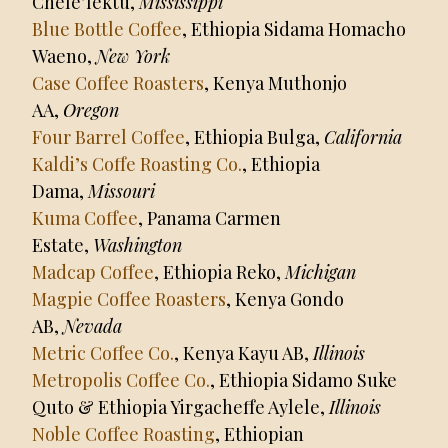
Chele’lektu,
Mississippi
Blue Bottle Coffee
, Ethiopia Sidama Homacho
Waeno,
New York
Case Coffee Roasters
, Kenya Muthonjo
AA,
Oregon
Four Barrel Coffee
, Ethiopia Bulga,
California
Kaldi’s Coffe Roasting Co.
, Ethiopia
Dama,
Missouri
Kuma Coffee
, Panama Carmen
Estate,
Washington
Madcap Coffee
, Ethiopia Reko,
Michigan
Magpie Coffee Roasters
, Kenya Gondo
AB,
Nevada
Metric Coffee Co.
, Kenya Kayu AB,
Illinois
Metropolis Coffee Co.
, Ethiopia Sidamo Suke
Quto & Ethiopia Yirgacheffe Aylele,
Illinois
Noble Coffee Roasting
, Ethiopian