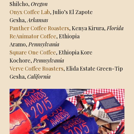
Shilcho,
Oregon
Onyx Coffee Lab
, Julio’s El Zapote
Gesha,
Arkansas
Panther Coffee Roasters
, Kenya Kirura,
Florida
ReAnimator Coffee
, Ethiopia
Aramo,
Pennsylvania
Square One Coffee
, Ethiopia Kore
Kochore,
Pennsylvania
Verve Coffee Roasters
, Elida Estate Green-Tip
Gesha,
California